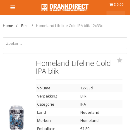
€ 0,00
Homeland Lifeline Cold IPA blik 12x33cl
Home
Bier
Homeland Lifeline Cold
IPA blik
Volume
12x33cl
Verpakking
Blik
Categorie
IPA
Land
Nederland
Merken
Homeland
Emballage
€1,80