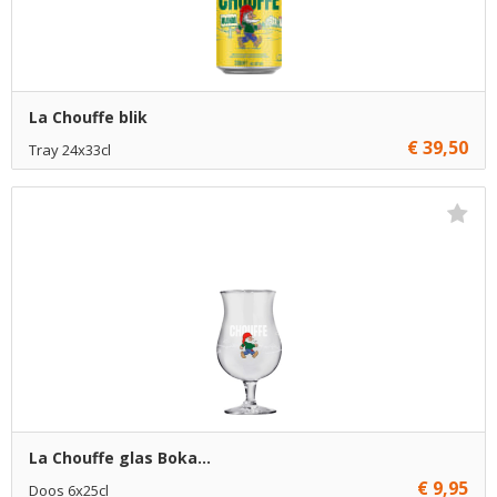
La Chouffe blik
€ 39,50
Tray 24x33cl
€ 39,50
1
Toevoegen
La Chouffe glas Boka...
€ 9,95
Doos 6x25cl