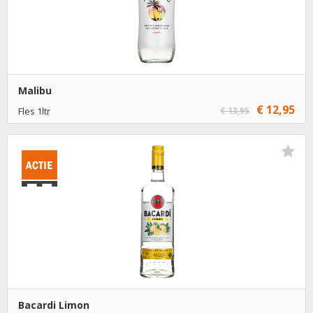
Malibu
€ 12,95
Fles 1ltr
€ 13,95
€ 12,95
1
Toevoegen
€ 11,95
6
Toevoegen
Bacardi Limon