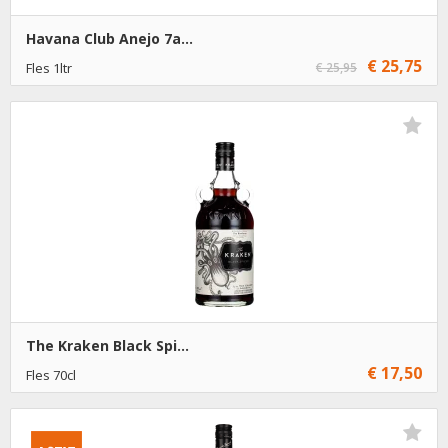
Havana Club Anejo 7a...
€ 25,75
Fles 1ltr
€ 25,95
€ 25,75
1
Toevoegen
€ 24,75
6
Toevoegen
The Kraken Black Spi...
€ 17,50
Fles 70cl
€ 17,50
1
Toevoegen