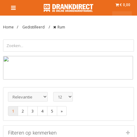
€ 0,00
Home
Gedistilleerd
Rum
1
2
3
4
5
»
Filteren op
kenmerken