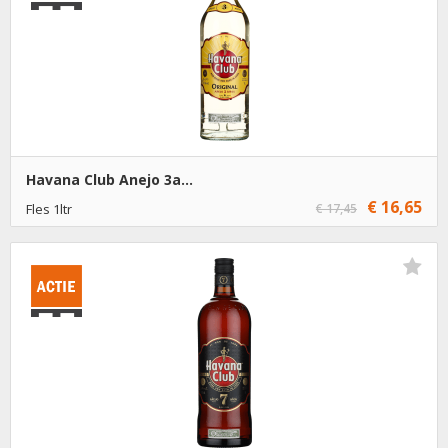
Havana Club Anejo 3a...
€ 16,65
Fles 1ltr
€ 17,45
€ 16,65
1
Toevoegen
€ 15,65
6
Toevoegen