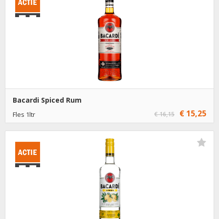
€ 16,50
6
Toevoegen
Bacardi Spiced Rum
€ 15,25
Fles 1ltr
€ 16,15
€ 15,25
1
Toevoegen
€ 14,25
6
Toevoegen