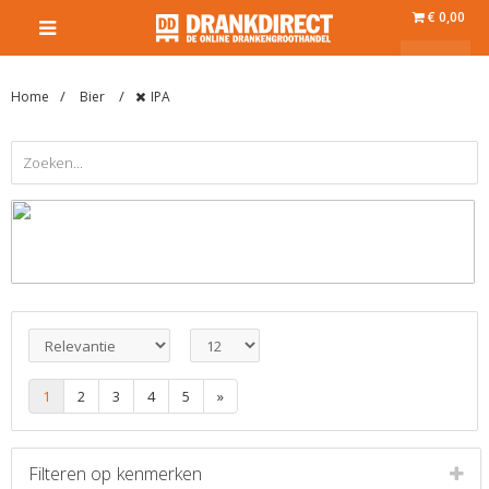
€ 0,00
Home
Bier
IPA
1
2
3
4
5
»
Filteren op
kenmerken