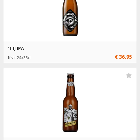
't IJ IPA
€ 36,95
Krat 24x33cl
€ 36,95
1
Toevoegen