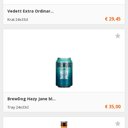
Vedett Extra Ordinar...
€ 29,45
Krat 24x33cl
€ 29,45
1
Toevoegen
€ 29,20
5
Toevoegen
€ 28,95
10
Toevoegen
BrewDog Hazy Jane bl...
€ 35,00
Tray 24x33cl
€ 35,00
1
Toevoegen