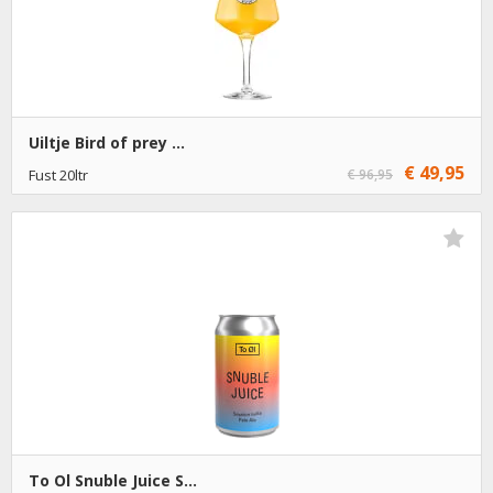
Uiltje Bird of prey ...
€ 49,95
Fust 20ltr
€ 96,95
€ 49,95
1
Toevoegen
To Ol Snuble Juice S...