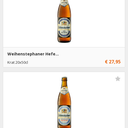
Weihenstephaner Hefe...
€ 27,95
Krat 20x50cl
€ 27,95
1
Toevoegen