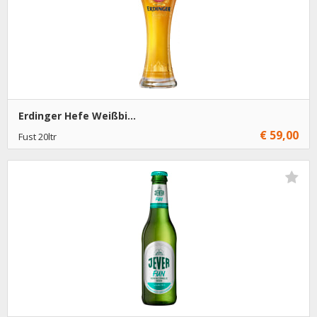
Erdinger Hefe Weißbi...
€ 59,00
Fust 20ltr
€ 59,00
1
Toevoegen
€ 58,00
4
Toevoegen
€ 56,50
15
Toevoegen