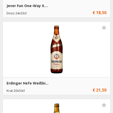
Jever Fun One-Way 0....
€ 18,50
Doos 24x33cl
€ 18,50
1
Toevoegen
Erdinger Hefe Weißbi...
€ 21,50
Krat 20x50cl
€ 21,50
1
Toevoegen