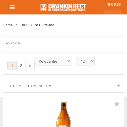
€ 0,00
Home
Bier
Duitsland
1
2
»
Filteren op
kenmerken