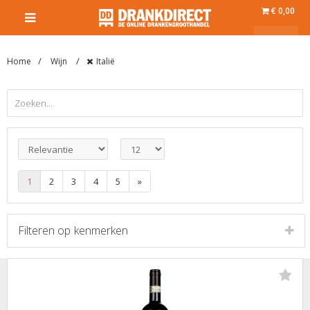
€ 0,00
Home
Wijn
Italië
1
2
3
4
5
»
Filteren op
kenmerken