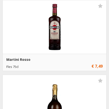
€ 4,25
6
Toevoegen
Martini Rosso
€ 7,49
Fles 75cl
€ 7,49
1
Toevoegen