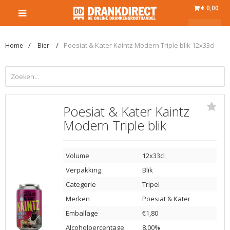
€ 0,00
Poesiat & Kater Kaintz Modern Triple blik 12x33cl
Home
Bier
Poesiat & Kater Kaintz
Modern Triple blik
Volume
12x33cl
Verpakking
Blik
Categorie
Tripel
Merken
Poesiat & Kater
Emballage
€1,80
Alcoholpercentage
8,00%