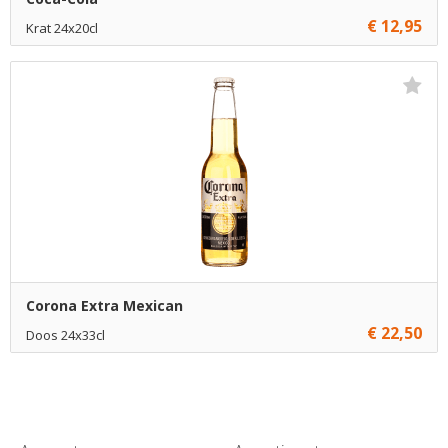
€ 12,95
Krat 24x20cl
€ 12,95
1
Toevoegen
€ 12,70
10
Toevoegen
€ 12,45
70
Toevoegen
Corona Extra Mexican
€ 22,50
Doos 24x33cl
€ 22,50
1
Toevoegen
€ 22,00
5
Toevoegen
€ 21,50
54
Toevoegen