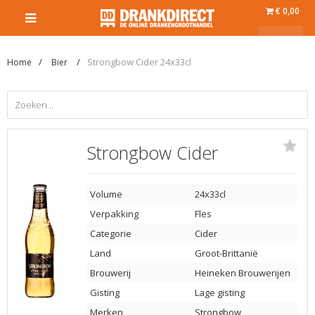
€ 0,00
Strongbow Cider 24x33cl
Home
Bier
Strongbow Cider
Volume
24x33cl
Verpakking
Fles
Categorie
Cider
Land
Groot-Brittanië
Brouwerij
Heineken Brouwerijen
Gisting
Lage gisting
Merken
Strongbow