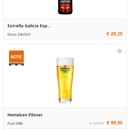
Estrella Galicia Esp...
€ 20,25
Doos 24x33cl
€ 20,25
1
Toevoegen
€ 19,75
9
Toevoegen
Heineken Pilsner
€ 99,95
Fust 50ltr
€ 130,50