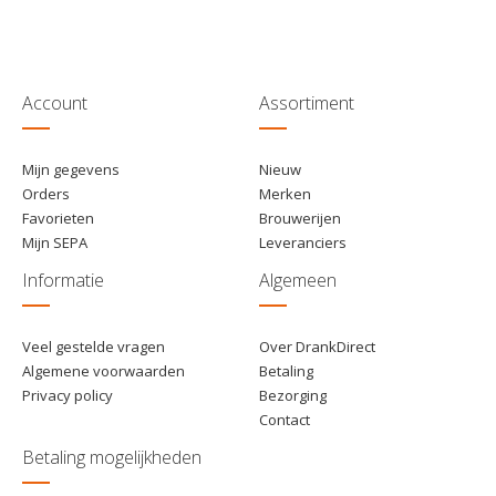
€ 99,95
1
Toevoegen
€ 98,95
8
Toevoegen
€ 97,45
16
Toevoegen
Account
Assortiment
Mijn gegevens
Nieuw
Orders
Merken
Favorieten
Brouwerijen
Mijn SEPA
Leveranciers
Informatie
Algemeen
Veel gestelde vragen
Over DrankDirect
Algemene voorwaarden
Betaling
Privacy policy
Bezorging
Contact
Betaling mogelijkheden