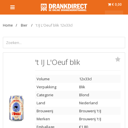
€ 0,00
't IJ L'Oeuf blik 12x33cl
Home
Bier
't IJ L'Oeuf blik
Volume
12x33cl
Verpakking
Blik
Categorie
Blond
Land
Nederland
Brouwerij
Brouwerij 't IJ
Merken
Brouwerij 't IJ
Emballage
€1,80