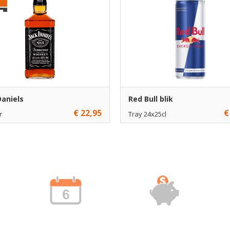
Daniels
Red Bull blik
€ 22,95
€
r
Tray 24x25cl
1
€ 26,95
1
Toevoegen
Toevoe
6
€ 26,45
12
Toevoegen
Toevoe
€ 25,95
120
Toevoe