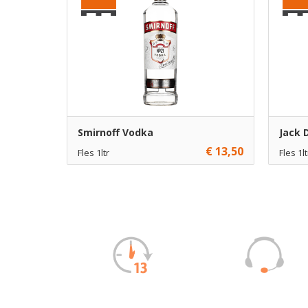
Smirnoff Vodka
Jack 
€ 13,50
Fles 1ltr
Fles 1lt
€ 13,50
1
€ 22,95
Toevoegen
€ 12,50
6
€ 21,95
Toevoegen