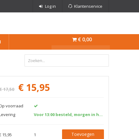
Log in
Klantenservice
€ 0,00
N
€
15,95
€ 17,50
Op voorraad
Levering
Voor 13:00 besteld, morgen in huis!
Toevoegen
€ 15,95
1