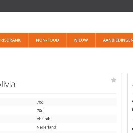
FRISDRANK
NON-FOOD
NIEUW
AANBIEDINGE
ivia
70cl
70cl
Absinth
Nederland