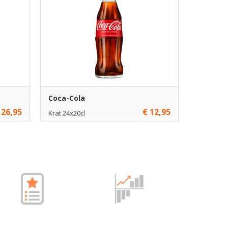
Coca-Cola
 26,95
€ 12,95
Krat 24x20cl
€ 12,95
1
gen
Toevoegen
€ 12,70
10
gen
Toevoegen
€ 12,45
70
gen
Toevoegen