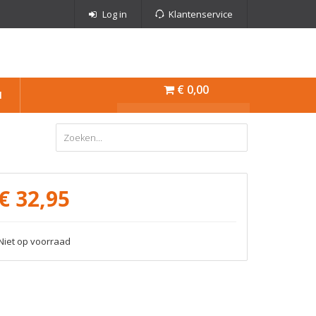
Log in
Klantenservice
€ 0,00
N
€
32,95
Niet op voorraad