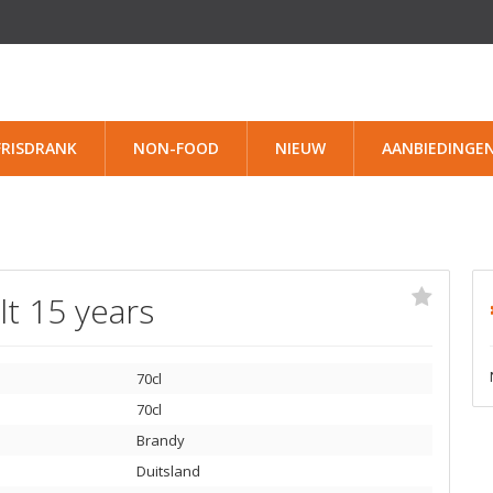
FRISDRANK
NON-FOOD
NIEUW
AANBIEDINGE
t 15 years
70cl
70cl
Brandy
Duitsland