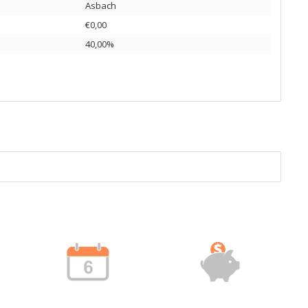
Asbach
€0,00
40,00%