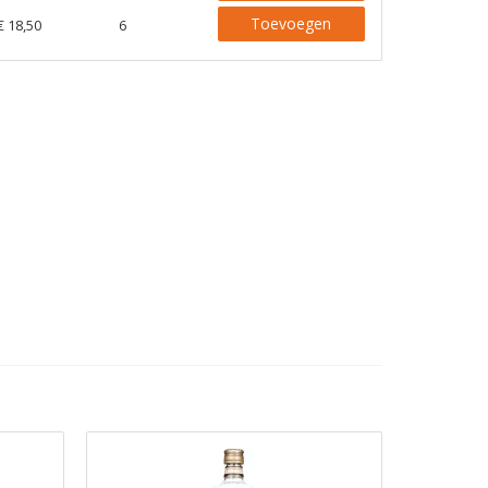
Toevoegen
€ 18,50
6