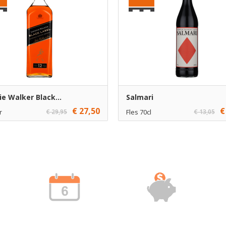
ie Walker Black...
Salmari
€ 27,50
€
r
€ 29,95
Fles 70cl
€ 13,05
1
€ 12,09
1
Toevoegen
Toevoe
6
€ 11,09
6
Toevoegen
Toevoe