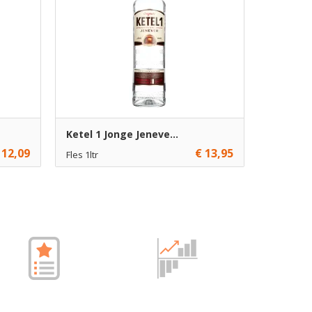
Ketel 1 Jonge Jeneve...
 12,09
€ 13,95
Fles 1ltr
€ 13,95
1
gen
Toevoegen
€ 12,95
6
gen
Toevoegen