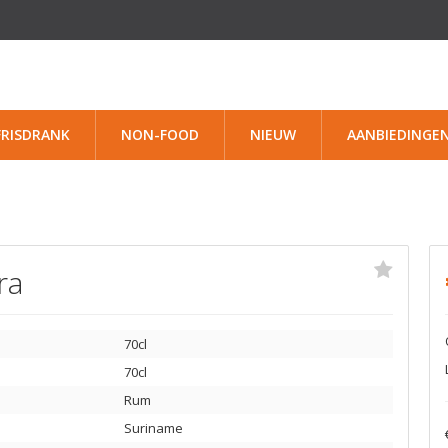
FRISDRANK
NON-FOOD
NIEUW
AANBIEDINGE
ra
70cl
70cl
Rum
Suriname