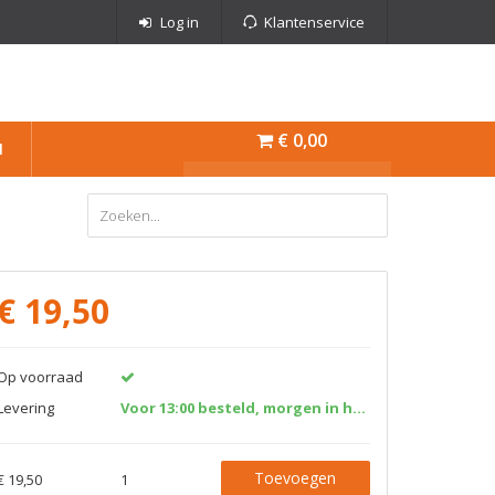
Log in
Klantenservice
€ 0,00
N
€
19,50
Op voorraad
Levering
Voor 13:00 besteld, morgen in huis!
Toevoegen
€ 19,50
1