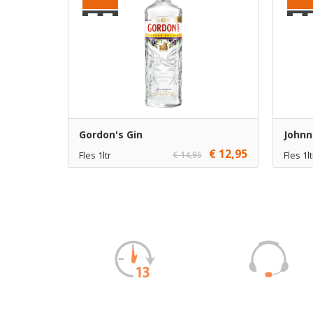
Gordon's Gin
Johnn
€ 12,95
Fles 1ltr
€ 14,95
Fles 1lt
€ 12,95
1
€ 27,50
Toevoegen
€ 11,95
6
€ 26,50
Toevoegen