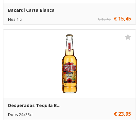
Bacardi Carta Blanca
€ 15,45
Fles 1ltr
€ 16,45
€ 15,45
1
Toevoegen
€ 14,45
6
Toevoegen
Desperados Tequila B...
€ 23,95
Doos 24x33cl
€ 23,95
1
Toevoegen
€ 23,45
10
Toevoegen