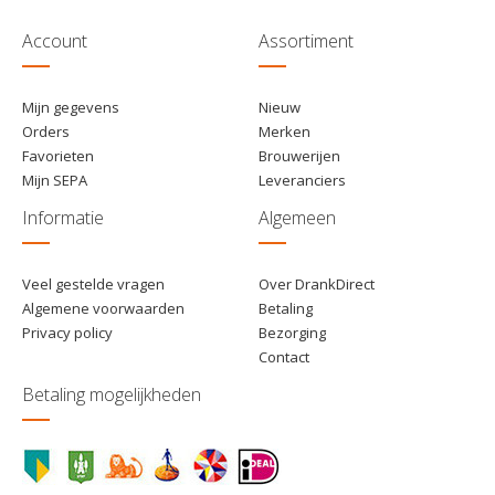
€ 22,95
84
Toevoegen
Account
Assortiment
Mijn gegevens
Nieuw
Orders
Merken
Favorieten
Brouwerijen
Mijn SEPA
Leveranciers
Informatie
Algemeen
Veel gestelde vragen
Over DrankDirect
Algemene voorwaarden
Betaling
Privacy policy
Bezorging
Contact
Betaling mogelijkheden