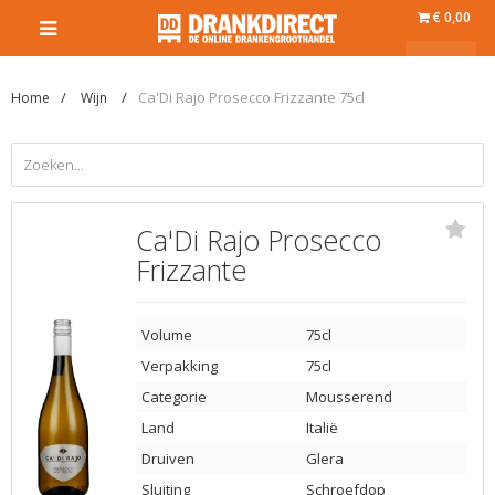
€ 0,00
Ca'Di Rajo Prosecco Frizzante 75cl
Home
Wijn
Ca'Di Rajo Prosecco
Frizzante
Volume
75cl
Verpakking
75cl
Categorie
Mousserend
Land
Italië
Druiven
Glera
Sluiting
Schroefdop