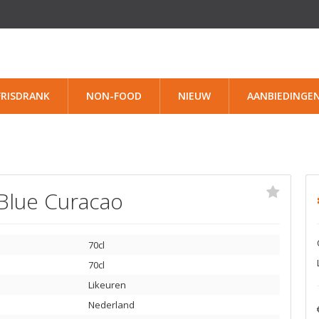
FRISDRANK
NON-FOOD
NIEUW
AANBIEDINGE
Blue Curacao
70cl
70cl
Likeuren
Nederland