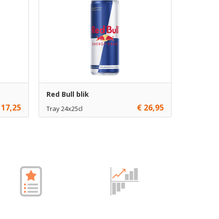
Red Bull blik
 17,25
€ 26,95
Tray 24x25cl
€ 26,95
1
gen
Toevoegen
€ 26,45
12
gen
Toevoegen
€ 25,95
120
Toevoegen