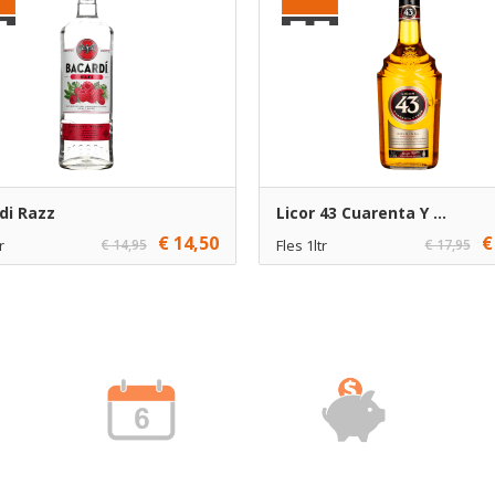
di Razz
Licor 43 Cuarenta Y ...
€ 14,50
€
r
€ 14,95
Fles 1ltr
€ 17,95
1
€ 17,25
1
Toevoegen
Toevoe
6
€ 16,25
6
Toevoegen
Toevoe