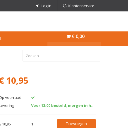
Log in
Klantenservice
€ 0,00
N
€
10,95
Op voorraad
Levering
Voor 13:00 besteld, morgen in huis!
Toevoegen
€ 10,95
1