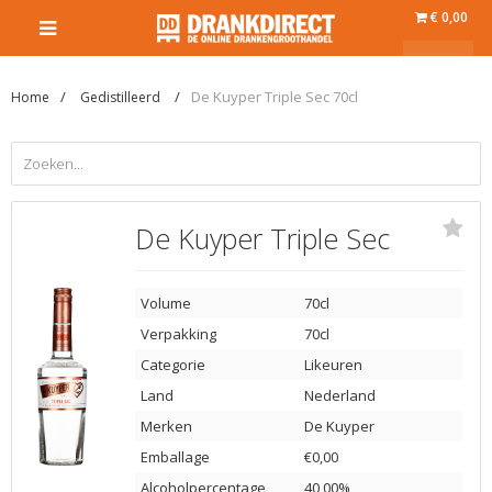
€ 0,00
De Kuyper Triple Sec 70cl
Home
Gedistilleerd
De Kuyper Triple Sec
Volume
70cl
Verpakking
70cl
Categorie
Likeuren
Land
Nederland
Merken
De Kuyper
Emballage
€0,00
Alcoholpercentage
40,00%