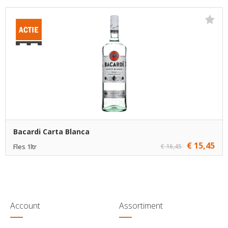
€ 29,40
1
Toevoegen
€ 28,90
5
Toevoegen
Bacardi Carta Blanca
€ 15,45
Fles 1ltr
€ 16,45
€ 15,45
1
Toevoegen
€ 14,45
6
Toevoegen
Account
Assortiment