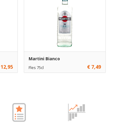
Martini Bianco
 12,95
€ 7,49
Fles 75cl
€ 7,49
1
gen
Toevoegen
gen
gen