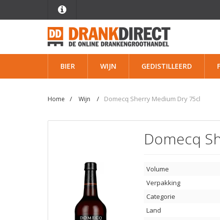
BIER
WIJN
GEDISTILLEERD
Domecq Sherry Medium Dry 75cl
Home
Wijn
Domecq Sh
Volume
Verpakking
Categorie
Land