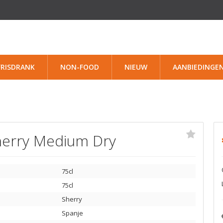
FRISDRANK
NON-FOOD
NIEUW
AANBIEDINGE
erry Medium Dry
75cl
75cl
Sherry
Spanje