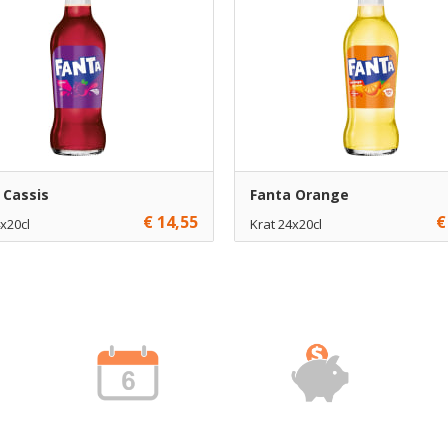
 Cassis
Fanta Orange
€ 14,55
€
x20cl
Krat 24x20cl
1
€ 12,95
1
Toevoegen
Toevoe
10
€ 12,70
10
Toevoegen
Toevoe
70
€ 12,45
70
Toevoegen
Toevoe