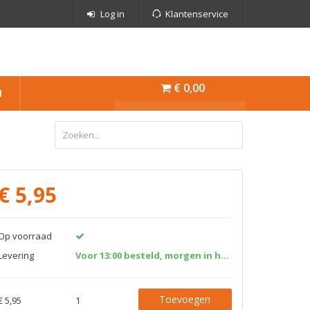
Log in
Klantenservice
€ 0,00
N
€
5,95
Op voorraad
Levering
Voor 13:00 besteld, morgen in huis!
Toevoegen
€ 5,95
1