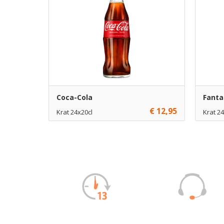
Coca-Cola
Fanta
€ 12,95
Krat 24x20cl
Krat 24
€ 12,95
1
€ 14,55
Toevoegen
€ 12,70
10
€ 14,30
Toevoegen
€ 12,45
70
€ 14,05
Toevoegen