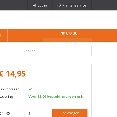
Log in
Klantenservice
€ 0,00
N
€
14,95
Op voorraad
Levering
Voor 13:00 besteld, morgen in huis!
Toevoegen
€ 14,95
1