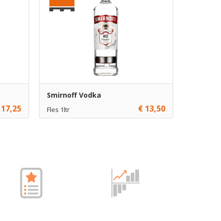
Smirnoff Vodka
 17,25
€ 13,50
Fles 1ltr
€ 13,50
1
gen
Toevoegen
€ 12,50
6
gen
Toevoegen