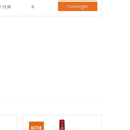
Toevoegen
€ 13,95
6