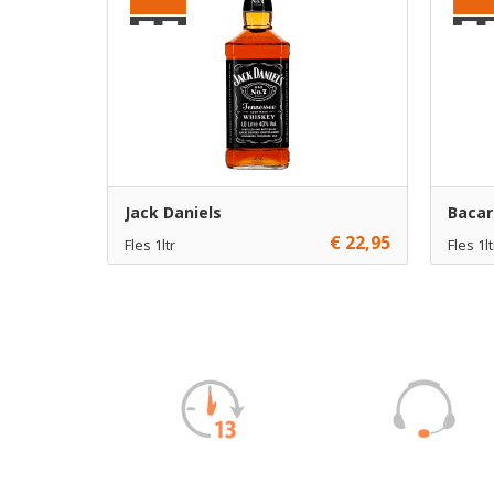
Jack Daniels
Bacar
€ 22,95
Fles 1ltr
Fles 1lt
€ 22,95
1
€ 15,45
Toevoegen
€ 21,95
6
€ 14,45
Toevoegen