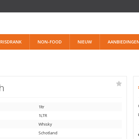
FRISDRANK
NON-FOOD
NIEUW
AANBIEDINGE
h
1ltr
1LTR
Whisky
Schotland