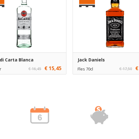
di Carta Blanca
Jack Daniels
€ 15,45
€
r
€ 16,45
Fles 70cl
€ 17,50
1
€ 17,25
1
Toevoegen
Toevoe
6
€ 16,25
6
Toevoegen
Toevoe