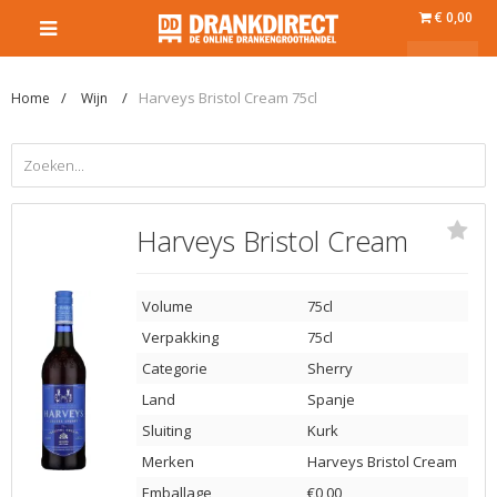
€ 0,00
Harveys Bristol Cream 75cl
Home
Wijn
Harveys Bristol Cream
Volume
75cl
Verpakking
75cl
Categorie
Sherry
Land
Spanje
Sluiting
Kurk
Merken
Harveys Bristol Cream
Emballage
€0,00