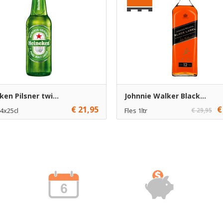
en Pilsner twi...
Johnnie Walker Black...
€ 21,95
€
4x25cl
Fles 1ltr
€ 29,95
1
€ 27,50
1
Toevoegen
Toevoe
15
€ 26,50
6
Toevoegen
Toevoe