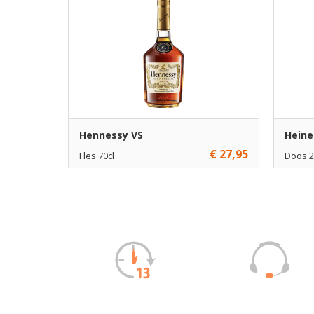
Hennessy VS
Heinek
€ 27,95
Fles 70cl
Doos 2
€ 27,95
1
€ 21,95
Toevoegen
€ 26,95
6
€ 21,45
Toevoegen