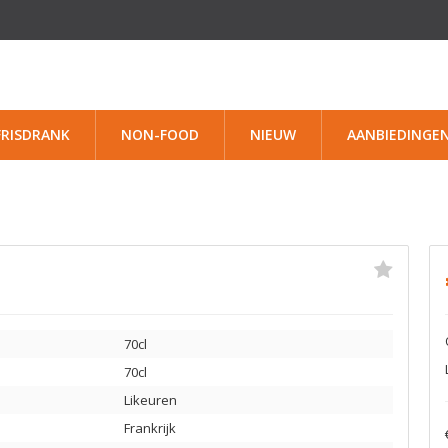
FRISDRANK
NON-FOOD
NIEUW
AANBIEDINGE
70cl
70cl
Likeuren
Frankrijk