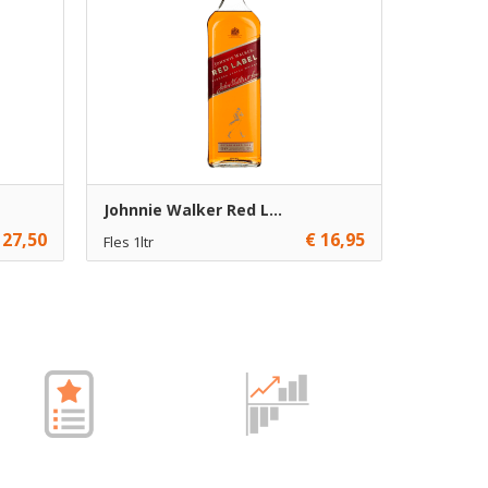
Johnnie Walker Red L...
 27,50
€ 16,95
Fles 1ltr
€ 16,95
1
gen
Toevoegen
€ 15,95
6
gen
Toevoegen