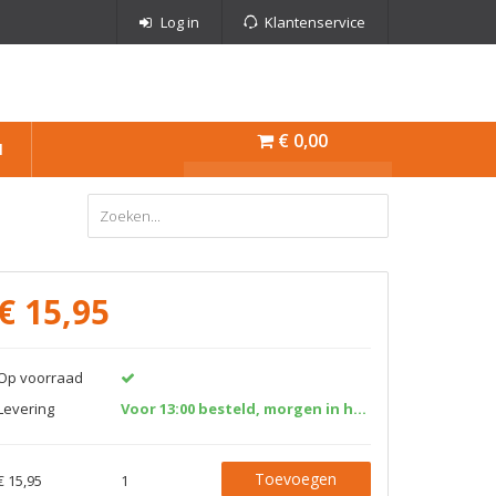
Log in
Klantenservice
€ 0,00
N
€
15,95
Op voorraad
Levering
Voor 13:00 besteld, morgen in huis!
Toevoegen
€ 15,95
1