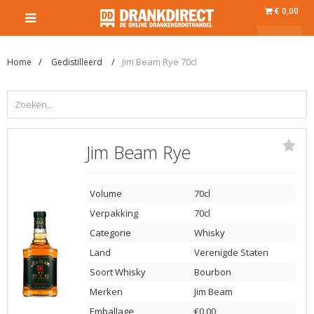
€ 0,00
Jim Beam Rye 70cl
Home
Gedistilleerd
Jim Beam Rye
Volume
70cl
Verpakking
70cl
Categorie
Whisky
Land
Verenigde Staten
Soort Whisky
Bourbon
Merken
Jim Beam
Emballage
€0,00