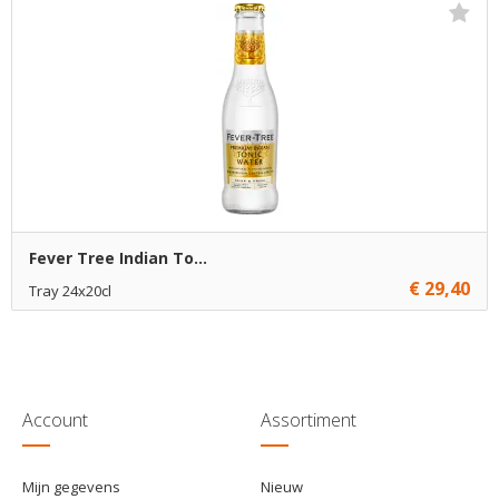
€ 19,95
6
Toevoegen
Fever Tree Indian To...
€ 29,40
Tray 24x20cl
€ 29,40
1
Toevoegen
€ 28,90
5
Toevoegen
Account
Assortiment
Mijn gegevens
Nieuw