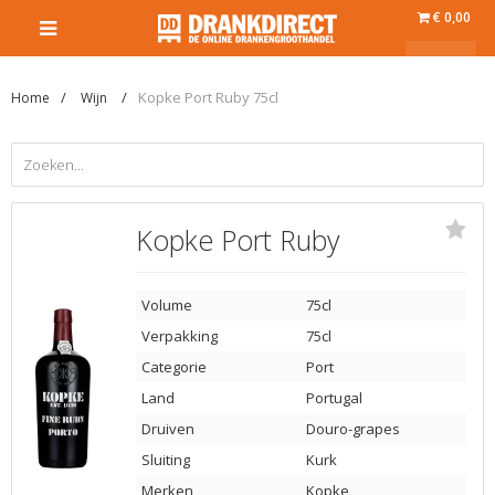
€ 0,00
Kopke Port Ruby 75cl
Home
Wijn
Kopke Port Ruby
Volume
75cl
Verpakking
75cl
Categorie
Port
Land
Portugal
Druiven
Douro-grapes
Sluiting
Kurk
Merken
Kopke