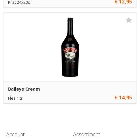
€ 12,95
Krat 24x20cl
€ 12,95
1
Toevoegen
€ 12,70
10
Toevoegen
€ 12,45
70
Toevoegen
Baileys Cream
€ 14,95
Fles 1ltr
€ 14,95
1
Toevoegen
€ 13,95
6
Toevoegen
Account
Assortiment