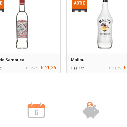
rdo Sambuca
Malibu
€ 11,25
€
cl
€ 12,25
Fles 1ltr
€ 13,95
1
€ 12,95
1
Toevoegen
Toevoe
6
€ 11,95
6
Toevoegen
Toevoe