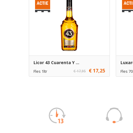
Licor 43 Cuarenta Y ...
Luxa
€ 17,25
Fles 1ltr
€ 17,95
Fles 70
€ 17,25
1
€ 11,25
Toevoegen
€ 16,25
6
€ 10,25
Toevoegen