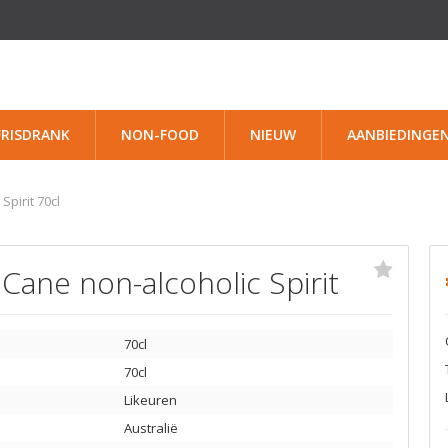
FRISDRANK
NON-FOOD
NIEUW
AANBIEDINGE
Spirit 70cl
 Cane non-alcoholic Spirit
70cl
70cl
Likeuren
Australië