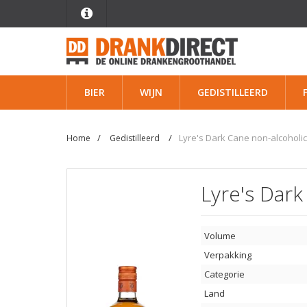
BIER
WIJN
GEDISTILLEERD
Lyre's Dark Cane non-alcoholic 
Home
Gedistilleerd
Lyre's Dark
Volume
Verpakking
Categorie
Land