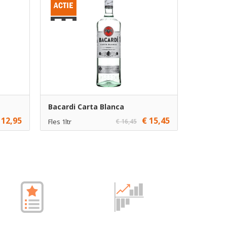
Bacardi Carta Blanca
 12,95
€ 15,45
Fles 1ltr
€ 16,45
€ 15,45
1
gen
Toevoegen
€ 14,45
6
gen
Toevoegen