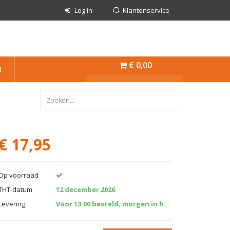
Log in
Klantenservice
€ 0,00
N
€
17,95
Op voorraad
THT-datum
12 december 2026
Levering
Voor 13:00 besteld, morgen in huis!