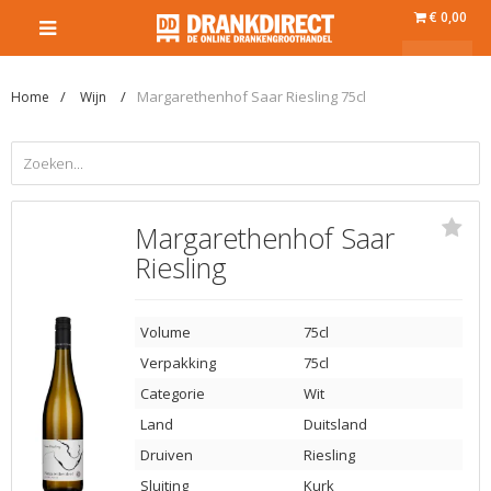
€ 0,00
Margarethenhof Saar Riesling 75cl
Home
Wijn
Margarethenhof Saar
Riesling
Volume
75cl
Verpakking
75cl
Categorie
Wit
Land
Duitsland
Druiven
Riesling
Sluiting
Kurk