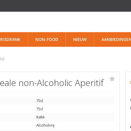
FRISDRANK
NON-FOOD
NIEUW
AANBIEDINGE
5cl
reale non-Alcoholic Aperitif
75cl
75cl
Italië
Alcoholvrij