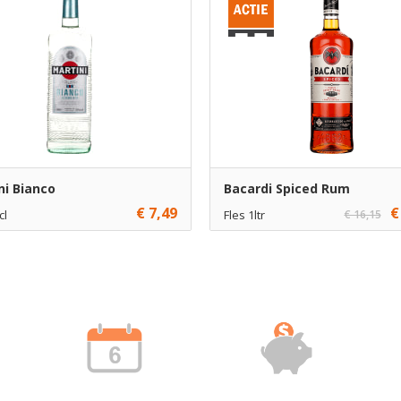
ni Bianco
Bacardi Spiced Rum
€ 7,49
€
cl
Fles 1ltr
€ 16,15
1
€ 15,25
1
Toevoegen
Toevoe
€ 14,25
6
Toevoe