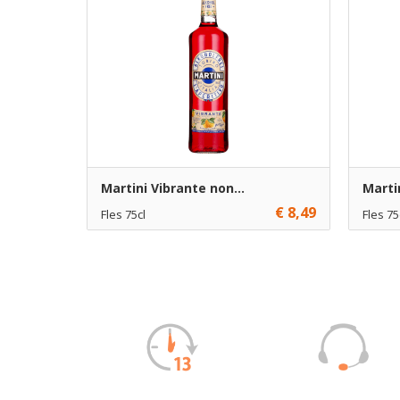
Martini Vibrante non...
Marti
€ 8,49
Fles 75cl
Fles 75
€ 8,49
1
€ 7,49
Toevoegen