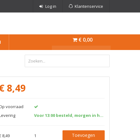
Log in
Klantenservice
€ 0,00
N
€
8,49
Op voorraad
Levering
Voor 13:00 besteld, morgen in huis!
Toevoegen
€ 8,49
1