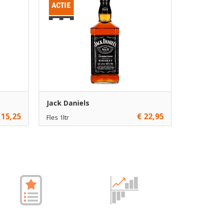
Jack Daniels
 15,25
€ 22,95
Fles 1ltr
€ 22,95
1
gen
Toevoegen
€ 21,95
6
gen
Toevoegen