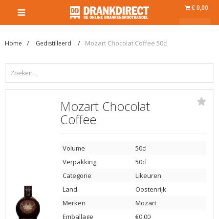
€ 0,00
Mozart Chocolat Coffee 50cl
Home
Gedistilleerd
Mozart Chocolat
Coffee
Volume
50cl
Verpakking
50cl
Categorie
Likeuren
Land
Oostenrijk
Merken
Mozart
Emballage
€0,00