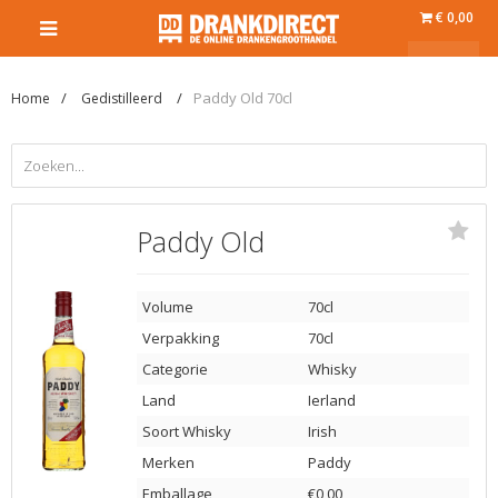
€ 0,00
Paddy Old 70cl
Home
Gedistilleerd
Paddy Old
Volume
70cl
Verpakking
70cl
Categorie
Whisky
Land
Ierland
Soort Whisky
Irish
Merken
Paddy
Emballage
€0,00