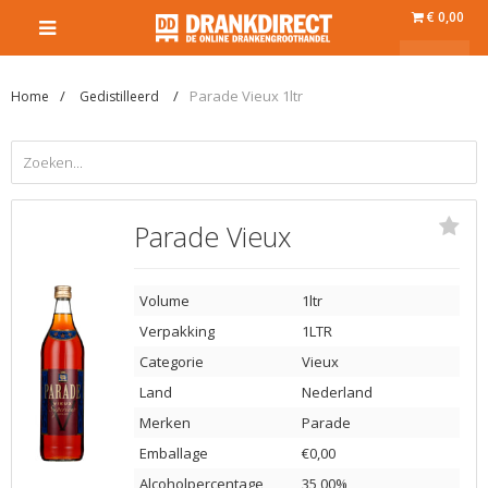
€ 0,00
Parade Vieux 1ltr
Home
Gedistilleerd
Parade Vieux
Volume
1ltr
Verpakking
1LTR
Categorie
Vieux
Land
Nederland
Merken
Parade
Emballage
€0,00
Alcoholpercentage
35,00%