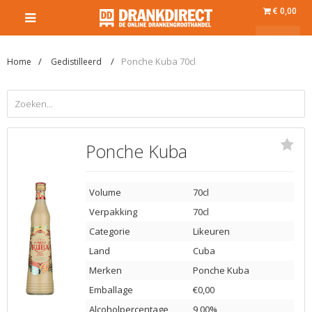
€ 0,00
Ponche Kuba 70cl
Home
Gedistilleerd
Ponche Kuba
Volume
70cl
Verpakking
70cl
Categorie
Likeuren
Land
Cuba
Merken
Ponche Kuba
Emballage
€0,00
Alcoholpercentage
9,00%