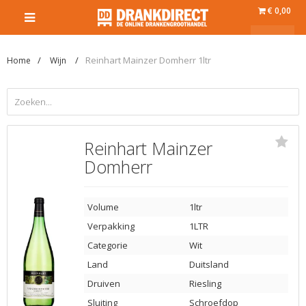
€ 0,00
Reinhart Mainzer Domherr 1ltr
Home
Wijn
Reinhart Mainzer
Domherr
Volume
1ltr
Verpakking
1LTR
Categorie
Wit
Land
Duitsland
Druiven
Riesling
Sluiting
Schroefdop