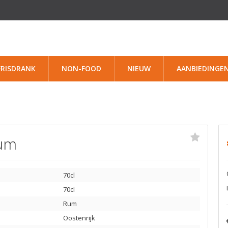
FRISDRANK
NON-FOOD
NIEUW
AANBIEDINGE
Rum
70cl
70cl
Rum
Oostenrijk