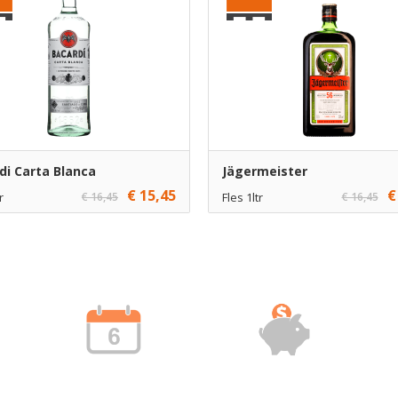
di Carta Blanca
Jägermeister
€ 15,45
€
r
€ 16,45
Fles 1ltr
€ 16,45
1
€ 15,95
1
Toevoegen
Toevoe
6
€ 14,95
6
Toevoegen
Toevoe