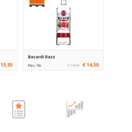
Bacardi Razz
 15,95
€ 14,50
Fles 1ltr
€ 14,95
€ 14,50
1
gen
Toevoegen
€ 13,50
6
gen
Toevoegen