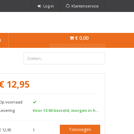
Log in
Klantenservice
€ 0,00
N
€
12,95
Op voorraad
Levering
Voor 13:00 besteld, morgen in huis!
Toevoegen
€ 12,95
1