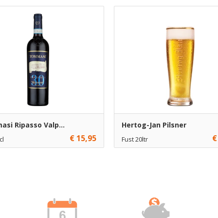
si Ripasso Valp...
Hertog-Jan Pilsner
€ 15,95
€
cl
Fust 20ltr
6
€ 57,50
1
Toevoegen
Toevoe
€ 57,00
5
Toevoe
€ 56,00
20
Toevoe