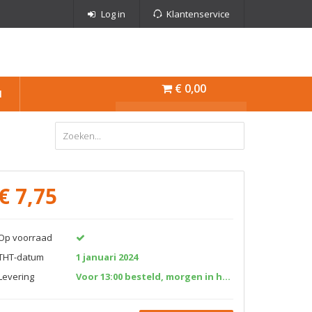
Log in
Klantenservice
€ 0,00
N
€
7,75
Op voorraad
THT-datum
1 januari 2024
Levering
Voor 13:00 besteld, morgen in huis!