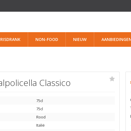
FRISDRANK
NON-FOOD
NIEUW
AANBIEDINGE
policella Classico
75cl
75cl
Rood
Italië