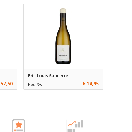
Eric Louis Sancerre ...
 57,50
€ 14,95
Fles 75cl
€ 14,95
6
gen
Toevoegen
gen
gen