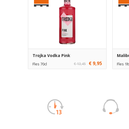
Trojka Vodka Pink
Malib
€ 9,95
Fles 70cl
€ 13,45
Fles 1lt
€ 9,95
1
€ 12,95
Toevoegen
€ 8,95
6
€ 11,95
Toevoegen