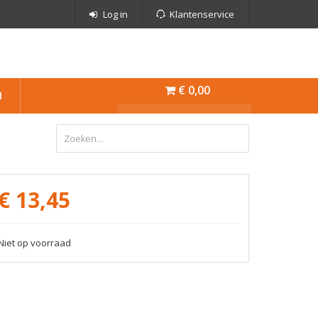
Log in
Klantenservice
€ 0,00
N
€
13,45
Niet op voorraad