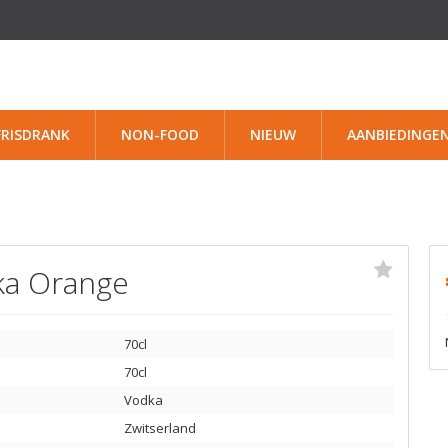
FRISDRANK
NON-FOOD
NIEUW
AANBIEDINGE
ka Orange
70cl
70cl
Vodka
Zwitserland