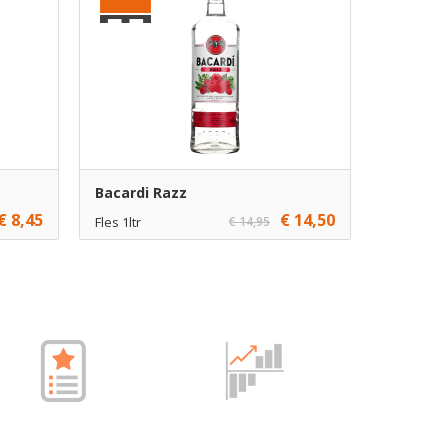
Bacardi Razz
€ 8,45
€ 14,50
Fles 1ltr
€ 14,95
€ 14,50
1
gen
Toevoegen
€ 13,50
6
gen
Toevoegen