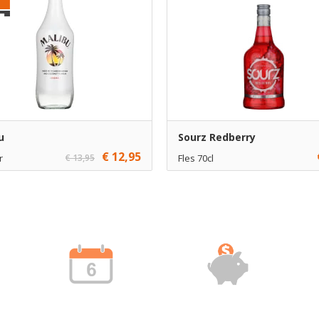
u
Sourz Redberry
€ 12,95
r
€ 13,95
Fles 70cl
1
€ 8,45
1
Toevoegen
Toevoe
6
€ 7,45
6
Toevoegen
Toevoe