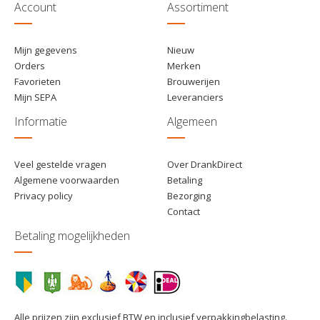
Account
Assortiment
Mijn gegevens
Nieuw
Orders
Merken
Favorieten
Brouwerijen
Mijn SEPA
Leveranciers
Informatie
Algemeen
Veel gestelde vragen
Over DrankDirect
Algemene voorwaarden
Betaling
Privacy policy
Bezorging
Contact
Betaling mogelijkheden
Alle prijzen zijn exclusief BTW en inclusief verpakkingbelasting.