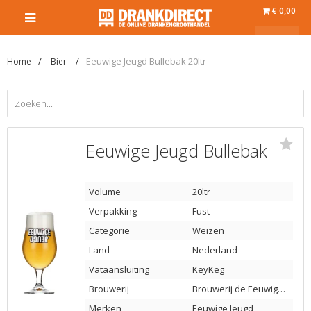
€ 0,00
Eeuwige Jeugd Bullebak 20ltr
Home
Bier
Eeuwige Jeugd Bullebak
Volume
20ltr
Verpakking
Fust
Categorie
Weizen
Land
Nederland
Vataansluiting
KeyKeg
Brouwerij
Brouwerij de Eeuwige Jeugd
Merken
Eeuwige Jeugd