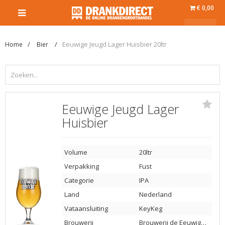
€ 0,00
Eeuwige Jeugd Lager Huisbier 20ltr
Home
Bier
Eeuwige Jeugd Lager
Huisbier
Volume
20ltr
Verpakking
Fust
Categorie
IPA
Land
Nederland
Vataansluiting
KeyKeg
Brouwerij
Brouwerij de Eeuwige Jeugd