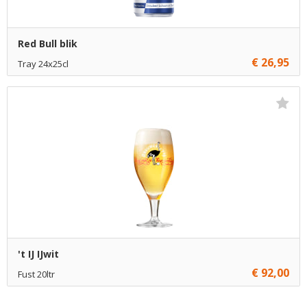
Red Bull blik
€ 26,95
Tray 24x25cl
€ 26,95
1
Toevoegen
€ 26,45
12
Toevoegen
€ 25,95
120
Toevoegen
't IJ IJwit
€ 92,00
Fust 20ltr
€ 92,00
1
Toevoegen