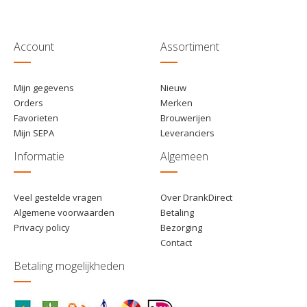
€ 91,00
4
Toevoegen
€ 89,50
15
Toevoegen
Account
Assortiment
Mijn gegevens
Nieuw
Orders
Merken
Favorieten
Brouwerijen
Mijn SEPA
Leveranciers
Informatie
Algemeen
Veel gestelde vragen
Over DrankDirect
Algemene voorwaarden
Betaling
Privacy policy
Bezorging
Contact
Betaling mogelijkheden