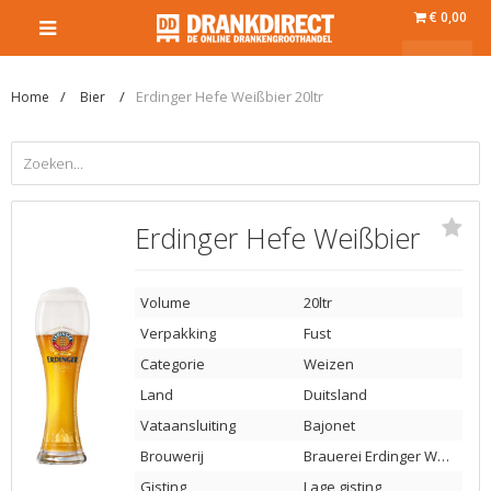
€ 0,00
Erdinger Hefe Weißbier 20ltr
Home
Bier
Erdinger Hefe Weißbier
Volume
20ltr
Verpakking
Fust
Categorie
Weizen
Land
Duitsland
Vataansluiting
Bajonet
Brouwerij
Brauerei Erdinger Weissbräu
Gisting
Lage gisting