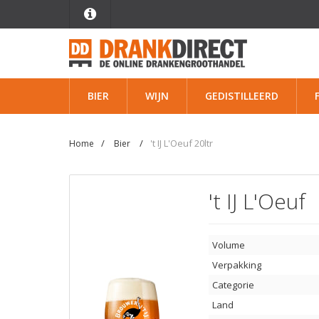
BIER
WIJN
GEDISTILLEERD
't IJ L'Oeuf 20ltr
Home
Bier
't IJ L'Oeuf
Volume
Verpakking
Categorie
Land