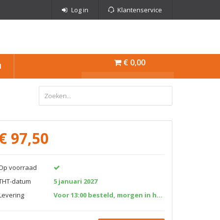
Log in
Klantenservice
€ 0,00
N
€
97,50
Op voorraad
THT-datum
5 januari 2027
Levering
Voor 13:00 besteld, morgen in huis!