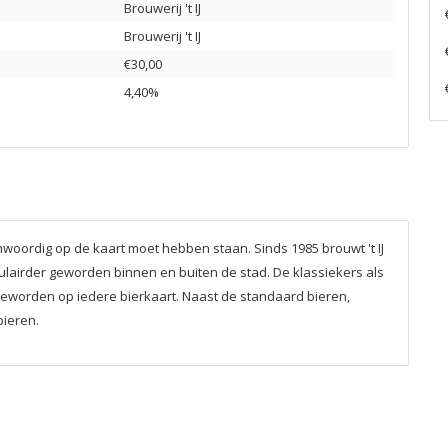
Brouwerij 't IJ
Brouwerij 't IJ
€30,00
4,40%
enwoordig op de kaart moet hebben staan. Sinds 1985 brouwt 't IJ
pulairder geworden binnen en buiten de stad. De klassiekers als
 geworden op iedere bierkaart. Naast de standaard bieren,
bieren.