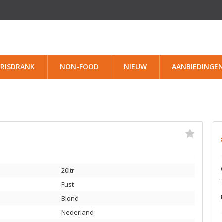
FRISDRANK
NON-FOOD
NIEUW
AANBIEDINGE
20ltr
Fust
Blond
Nederland