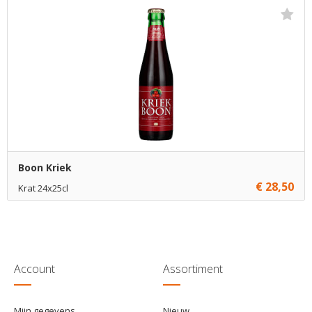
€ 34,45
1
Toevoegen
€ 34,20
5
Toevoegen
€ 33,95
10
Toevoegen
Boon Kriek
€ 28,50
Krat 24x25cl
€ 28,50
1
Toevoegen
Account
Assortiment
Mijn gegevens
Nieuw