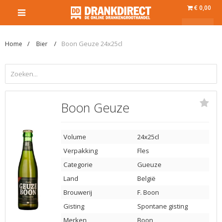
€ 0,00
Boon Geuze 24x25cl
Home
Bier
Boon Geuze
Volume
24x25cl
Verpakking
Fles
Categorie
Gueuze
Land
België
Brouwerij
F. Boon
Gisting
Spontane gisting
Merken
Boon