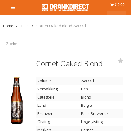
€ 0,00
Cornet Oaked Blond 24x33cl
Home
Bier
Cornet Oaked Blond
Volume
24x33cl
Verpakking
Fles
Categorie
Blond
Land
België
Brouwerij
Palm Breweries
Gisting
Hoge gisting
Merken
Cornet