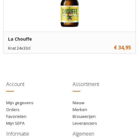
La Chouffe
€ 34,95
Krat 24x33cl
€ 34,95
1
Toevoegen
€ 34,70
5
Toevoegen
€ 34,45
10
Toevoegen
Account
Assortiment
Mijn gegevens
Nieuw
Orders
Merken
Favorieten
Brouwerijen
Mijn SEPA
Leveranciers
Informatie
Algemeen