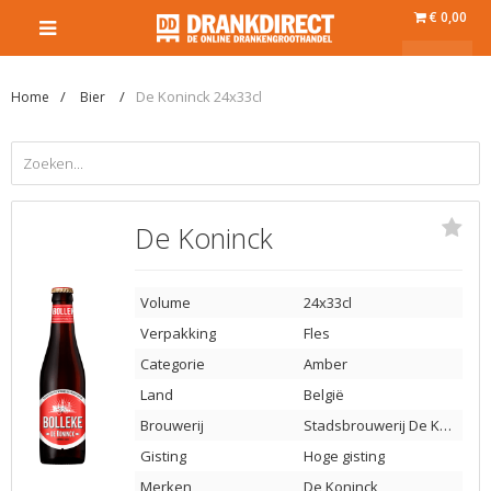
€ 0,00
De Koninck 24x33cl
Home
Bier
De Koninck
Volume
24x33cl
Verpakking
Fles
Categorie
Amber
Land
België
Brouwerij
Stadsbrouwerij De Koninck
Gisting
Hoge gisting
Merken
De Koninck