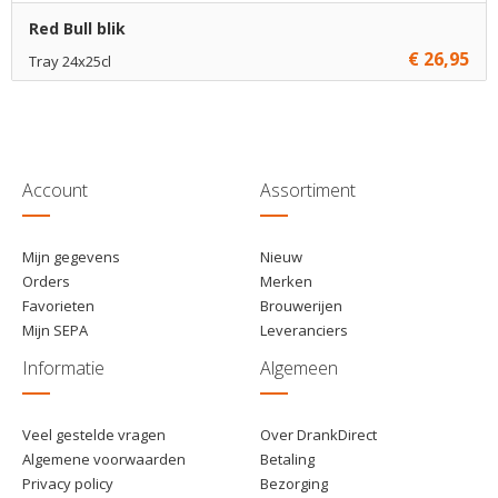
Red Bull blik
€ 26,95
Tray 24x25cl
€ 26,95
1
Toevoegen
€ 26,45
12
Toevoegen
€ 25,95
120
Toevoegen
Account
Assortiment
Mijn gegevens
Nieuw
Orders
Merken
Favorieten
Brouwerijen
Mijn SEPA
Leveranciers
Informatie
Algemeen
Veel gestelde vragen
Over DrankDirect
Algemene voorwaarden
Betaling
Privacy policy
Bezorging