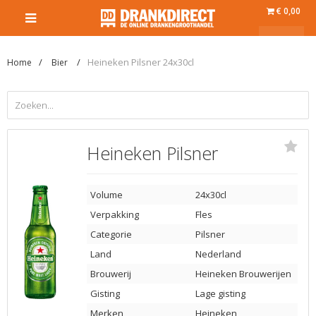
€ 0,00
Heineken Pilsner 24x30cl
Home
Bier
Heineken Pilsner
Volume
24x30cl
Verpakking
Fles
Categorie
Pilsner
Land
Nederland
Brouwerij
Heineken Brouwerijen
Gisting
Lage gisting
Merken
Heineken