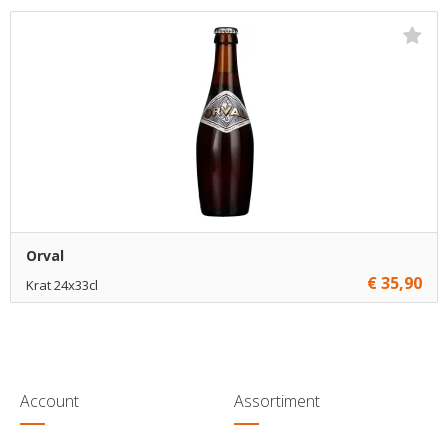
€ 14,95
1
Toevoegen
€ 14,70
10
Toevoegen
€ 14,45
70
Toevoegen
Orval
€ 35,90
Krat 24x33cl
€ 35,90
1
Toevoegen
Account
Assortiment