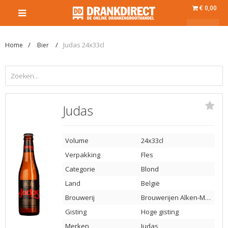
€ 0,00
Judas 24x33cl
Home
Bier
Judas
Volume
24x33cl
Verpakking
Fles
Categorie
Blond
Land
België
Brouwerij
Brouwerijen Alken-Maes
Gisting
Hoge gisting
Merken
Judas