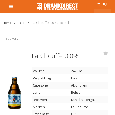
€ 0,00
La Chouffe 0.0% 24x33cl
Home
Bier
La Chouffe 0.0%
Volume
24x33cl
Verpakking
Fles
Categorie
Alcoholvrij
Land
België
Brouwerij
Duvel Moortgat
Merken
La Chouffe
Emballage
€3,90