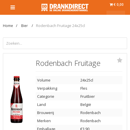
€ 0,00
Rodenbach Fruitage 24x25cl
Home
Bier
Rodenbach Fruitage
Volume
24x25cl
Verpakking
Fles
Categorie
Fruitbier
Land
België
Brouwerij
Rodenbach
Merken
Rodenbach
Emballage
€3,90