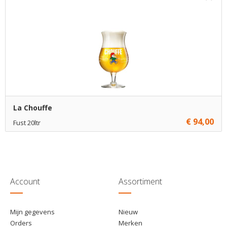
€ 22,00
5
Toevoegen
€ 21,50
54
Toevoegen
La Chouffe
€ 94,00
Fust 20ltr
€ 94,00
1
Toevoegen
€ 93,00
4
Toevoegen
€ 91,50
15
Toevoegen
Account
Assortiment
Mijn gegevens
Nieuw
Orders
Merken