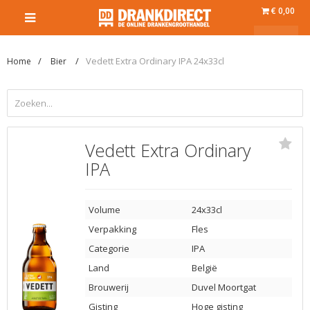
€ 0,00
Vedett Extra Ordinary IPA 24x33cl
Home
Bier
Vedett Extra Ordinary
IPA
Volume
24x33cl
Verpakking
Fles
Categorie
IPA
Land
België
Brouwerij
Duvel Moortgat
Gisting
Hoge gisting