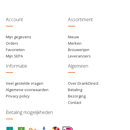
€ 26,75
5
Toevoegen
€ 26,50
10
Toevoegen
Account
Assortiment
Mijn gegevens
Nieuw
Orders
Merken
Favorieten
Brouwerijen
Mijn SEPA
Leveranciers
Informatie
Algemeen
Veel gestelde vragen
Over DrankDirect
Algemene voorwaarden
Betaling
Privacy policy
Bezorging
Contact
Betaling mogelijkheden