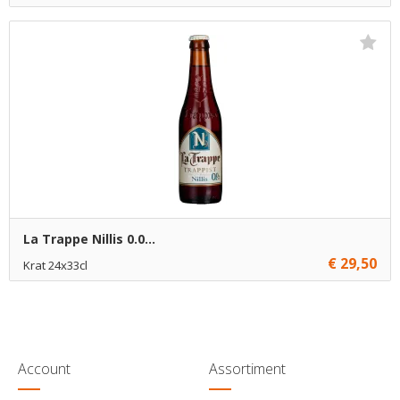
€ 22,45
1
Toevoegen
La Trappe Nillis 0.0...
€ 29,50
Krat 24x33cl
€ 29,50
1
Toevoegen
Account
Assortiment