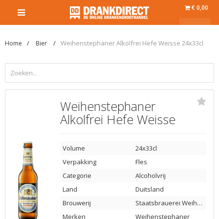
€ 0,00
Weihenstephaner Alkolfrei Hefe Weisse 24x33cl
Home
Bier
Weihenstephaner
Alkolfrei Hefe Weisse
Volume
24x33cl
Verpakking
Fles
Categorie
Alcoholvrij
Land
Duitsland
Brouwerij
Staatsbrauerei Weihenstephan
Merken
Weihenstephaner