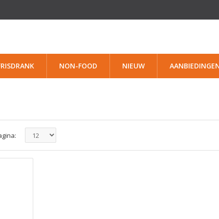
FRISDRANK
NON-FOOD
NIEUW
AANBIEDINGE
agina: