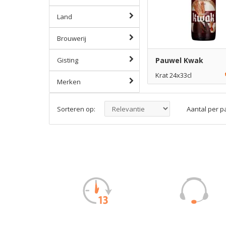
Land
Brouwerij
Gisting
Pauwel Kwak
Krat 24x33cl
Merken
€ 36,45
1
Toe
Sorteren op:
Aantal per p