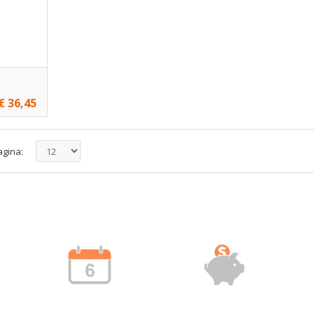
€ 36,45
voegen
agina: