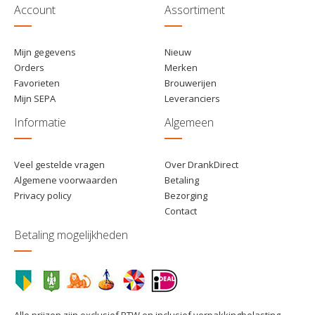
Account
Assortiment
Mijn gegevens
Nieuw
Orders
Merken
Favorieten
Brouwerijen
Mijn SEPA
Leveranciers
Informatie
Algemeen
Veel gestelde vragen
Over DrankDirect
Algemene voorwaarden
Betaling
Privacy policy
Bezorging
Contact
Betaling mogelijkheden
Alle prijzen zijn exclusief BTW en inclusief verpakkingbelasting.