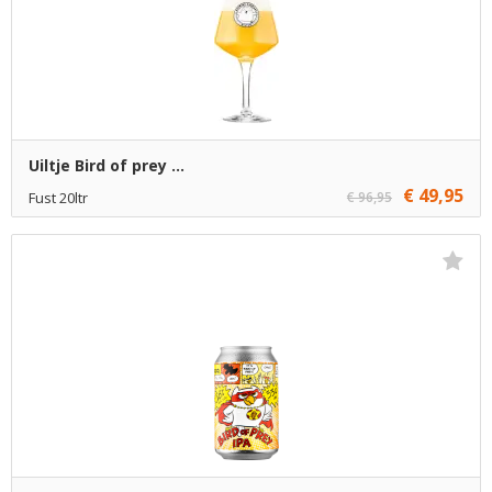
Uiltje Bird of prey ...
€ 49,95
Fust 20ltr
€ 96,95
€ 49,95
1
Toevoegen